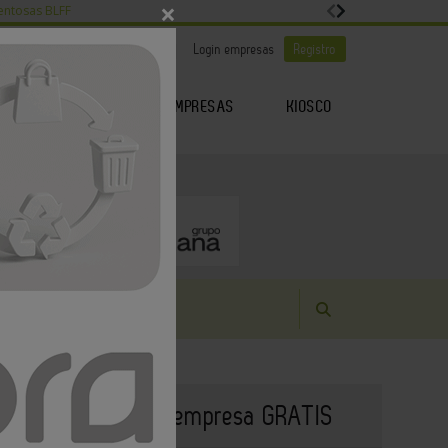
×
entosas BLFF
|
|
Es noticia
Login empresas
Registro
EMPRESAS
KIOSCO
GENDA
ARTÍCULOS
Publique su empresa GRATIS