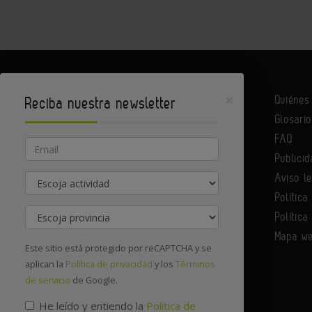
×
Quiéne
Reciba nuestra newsletter
Glosario
Equipack es un portal de Infoedita
FAQ
Email
Publicid
Aviso l
Actividad
Contacte con nosotros
Política
Provincia
Política
Mapa w
Este sitio está protegido por reCAPTCHA y se
aplican la
Política de privacidad
y los
Términos
de servicio
de Google.
He leído y entiendo la
Política de