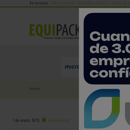
Es noticia:
GENCI y ADINE
ANTICIPA e IMPLICA
El reto de l
Home
1 de enero, 1970
comentarios