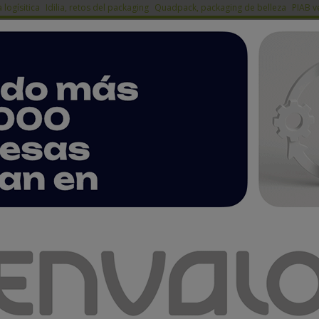
a logísitica
Idilia, retos del packaging
Quadpack, packaging de belleza
PIAB v
ACTUALIDAD
PRODUCTOS
A
EMPRESAS PREMIUM