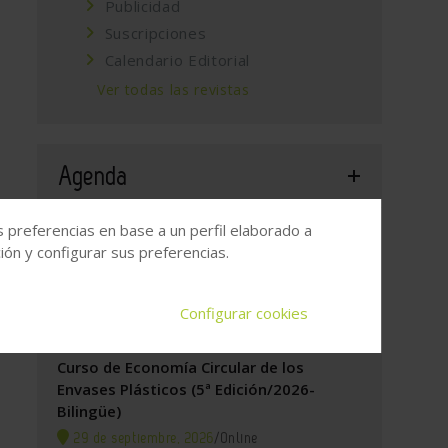
Publicidad
Suscripciones
Calendario Editorial
Ver todas las revistas
Agenda
s preferencias en base a un perfil elaborado a
5º Congreso Nacional de Reciclado de
ón y configurar sus preferencias.
Plásticos
24 de
Estadio Riyadh Air
/
Configurar cookies
septiembre, 2026
Metropolitano de Madrid
Curso de Economía Circular de los
Envases Plásticos (5ª Edición/2026-
Bilingüe)
29 de septiembre, 2026
/
Online