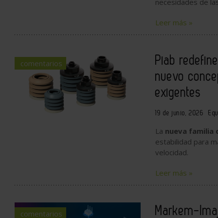
necesidades de la
Leer más »
Piab redefin
comentarios
nuevo concep
exigentes
19 de junio, 2026
Equ
La
nueva familia
estabilidad para m
velocidad.
Leer más »
Markem-Imaj
comentarios