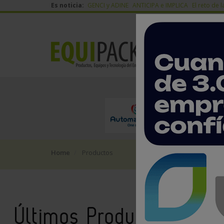
Es noticia:
GENCI y ADINE
ANTICIPA e IMPLICA
El reto de l
Home
Productos
Últimos Productos