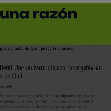
pamiento
es de productos y servicios del sector del
packaging
. En
y el contacto de quién puede facilitárselo.
Refill Jar: un tarro clásico recargable en
ta calidad
pamiento
oveedor de packaging de belleza
Quadpack
rediseña su
 siguiendo los cánones del lujo, conservando la silueta
nómico y la facilidad de recarga, para satisfacer las