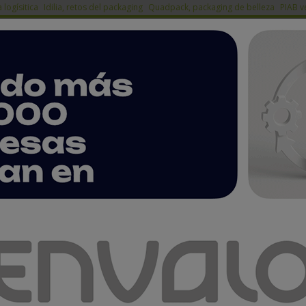
a logísitica
Idilia, retos del packaging
Quadpack, packaging de belleza
PIAB v
ACTUALIDAD
PRODUCTOS
A
EMPRESAS PREMIUM