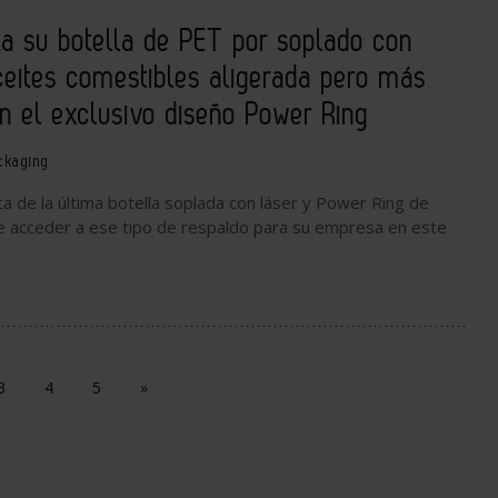
ta su botella de PET por soplado con
ceites comestibles aligerada pero más
on el exclusivo diseño Power Ring
ckaging
 de la última botella soplada con láser y Power Ring de
e acceder a ese tipo de respaldo para su empresa en este
3
4
5
»