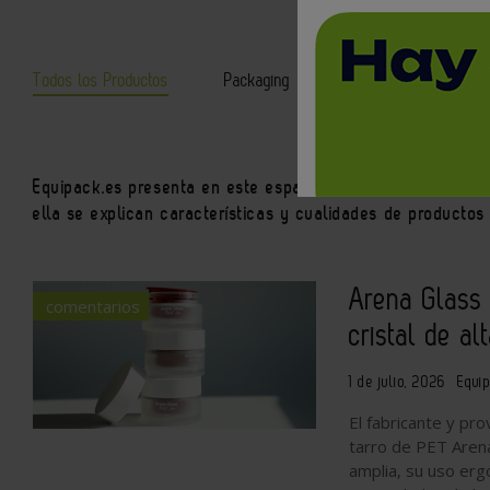
Todos los Productos
Packaging
Logística
Equi
Equipack.es presenta en este espacio las últimas novedad
ella se explican características y cualidades de productos 
Arena Glass 
comentarios
cristal de al
1 de julio, 2026
Equi
El fabricante y pr
tarro de PET Arena
amplia, su uso ergo