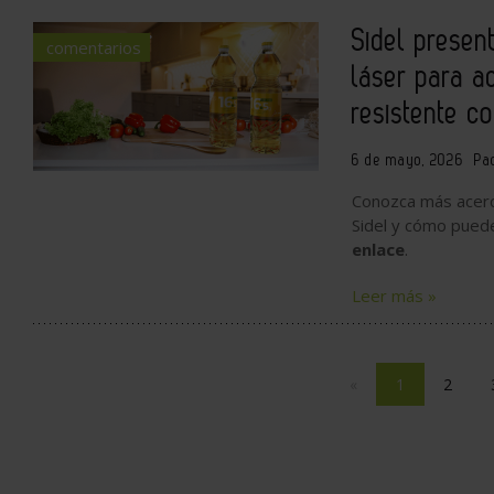
Sidel presen
comentarios
láser para a
resistente c
6 de mayo, 2026
Pa
Conozca más acerca
Sidel y cómo pued
enlace
.
Leer más »
«
1
2