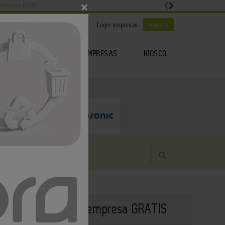
×
entosas BLFF
|
|
Es noticia
Login empresas
Registro
EMPRESAS
KIOSCO
GENDA
ARTÍCULOS
Publique su empresa GRATIS