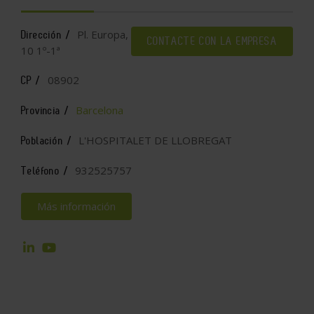
Pl. Europa,
Dirección /
CONTACTE CON LA EMPRESA
10 1º-1ª
08902
CP /
Barcelona
Provincia /
L'HOSPITALET DE LLOBREGAT
Población /
932525757
Teléfono /
Más información