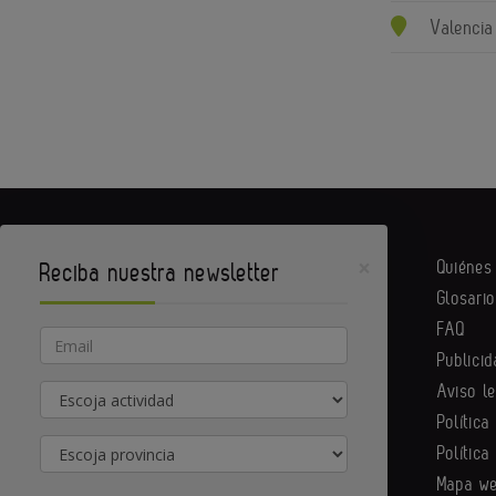
Valencia
×
Quiéne
Reciba nuestra newsletter
Glosario
Equipack es un portal de Infoedita
FAQ
Email
Publicid
Aviso l
Actividad
Contacte con nosotros
Política
Provincia
Política
Mapa w