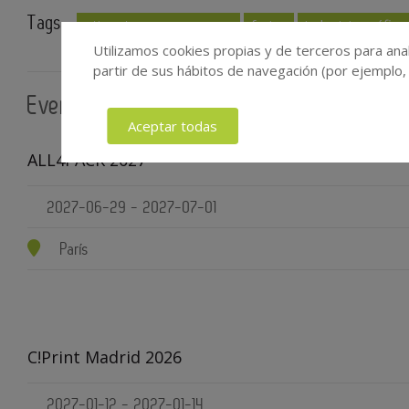
Tags :
etiquetas para envases
ferias
industria gráfica
Utilizamos cookies propias y de terceros para anal
partir de sus hábitos de navegación (por ejemplo,
Eventos relacionados
Aceptar todas
ALL4PACK 2027
2027-06-29 - 2027-07-01
París
C!Print Madrid 2026
2027-01-12 - 2027-01-14