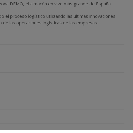
zona DEMO,
el almacén en vivo más grande de España.
 el proceso logístico utilizando las
últimas innovaciones
 de las operaciones logísticas de las empresas.