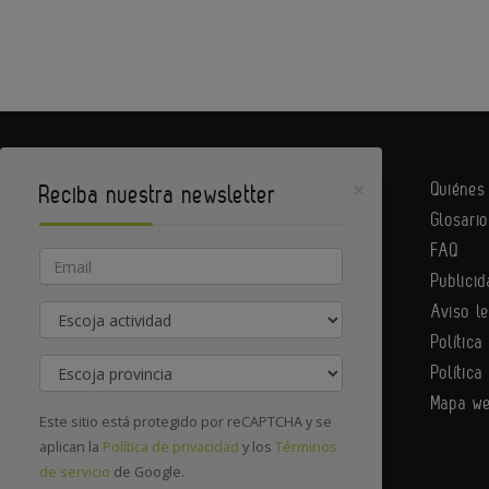
×
Quiéne
Reciba nuestra newsletter
Glosario
Equipack es un portal de Infoedita
FAQ
Email
Publicid
Aviso l
Actividad
Contacte con nosotros
Política
Provincia
Política
Mapa w
Este sitio está protegido por reCAPTCHA y se
aplican la
Política de privacidad
y los
Términos
de servicio
de Google.