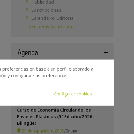
Publicidad
Suscripciones
Calendario Editorial
Ver todas las revistas
Agenda
s preferencias en base a un perfil elaborado a
5º Congreso Nacional de Reciclado de
ón y configurar sus preferencias.
Plásticos
24 de
Estadio Riyadh Air
/
Configurar cookies
septiembre, 2026
Metropolitano de Madrid
Curso de Economía Circular de los
Envases Plásticos (5ª Edición/2026-
Bilingüe)
29 de septiembre, 2026
/
Online