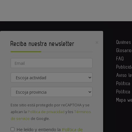
×
Quiéne
Reciba nuestra newsletter
Glosario
Equipack es un portal de Infoedita
FAQ
Email
Publicid
Aviso l
Actividad
Contacte con nosotros
Política
Provincia
Política
Mapa w
Este sitio está protegido por reCAPTCHA y se
aplican la
Política de privacidad
y los
Términos
de servicio
de Google.
He leído y entiendo la
Política de