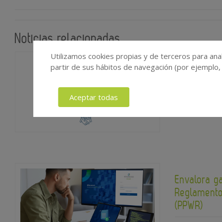
Noticias relacionadas
Utilizamos cookies propias y de terceros para anal
GENCI y FE
partir de sus hábitos de navegación (por ejemplo,
apoyo al c
Aceptar todas
2026-08-
Envalora g
Reglamento
(PPWR)