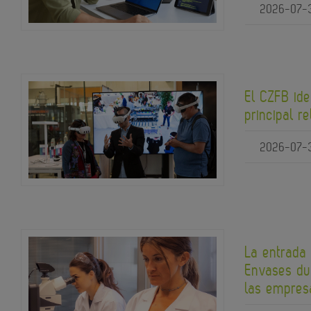
2026-07-
El CZFB ide
principal re
2026-07-
La entrada
Envases du
las empres