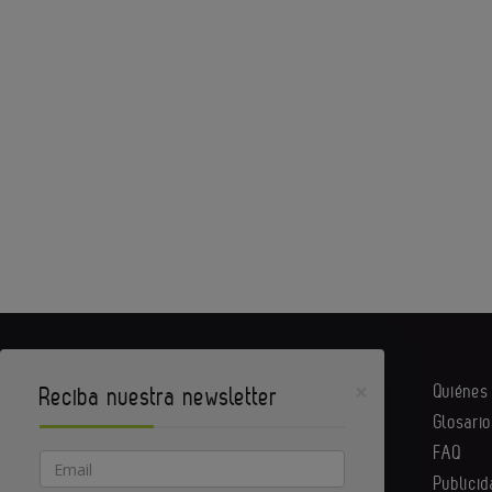
×
Quiéne
Reciba nuestra newsletter
Glosario
Equipack es un portal de Infoedita
FAQ
Email
Publicid