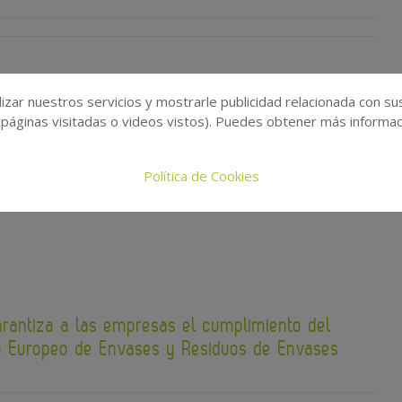
izar nuestros servicios y mostrarle publicidad relacionada con su
DEMCO firman un convenio para la divulgación y
 páginas visitadas o videos vistos). Puedes obtener más informaci
umplimiento de la RAP de envases de madera
Política de Cookies
03
arantiza a las empresas el cumplimiento del
 Europeo de Envases y Residuos de Envases