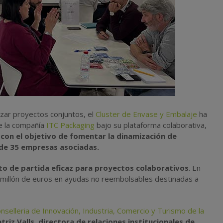
lizar proyectos conjuntos, el
Cluster de Envase y Embalaje
ha
e la compañía
ITC Packaging
bajo su plataforma colaborativa,
con el objetivo de fomentar la dinamización de
 de 35 empresas asociadas.
to de partida eficaz para proyectos colaborativos
. En
n millón de euros en ayudas no reembolsables destinadas a
nselleria de Innovación, Industria, Comercio y Turismo de la
triz Valls, directora de relaciones institucionales de