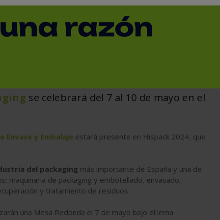
< Volver
aging
se celebrará del 7 al 10 de mayo en el
e Envase y Embalaje
estará presente en Hispack 2024, que
.
dustria del packaging
más importante de España y una de
os: maquinaria de packaging y embotellado, envasado,
recuperación y tratamiento de residuos.
izarán una Mesa Redonda el 7 de mayo bajo el lema