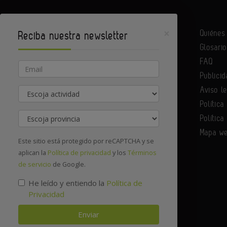
×
Quiéne
Reciba nuestra newsletter
Glosario
Equipack es un portal de Infoedita
FAQ
Email
Publicid
Aviso l
Actividad
Contacte con nosotros
Política
Provincia
Política
Mapa w
Este sitio está protegido por reCAPTCHA y se
aplican la
Política de privacidad
y los
Términos
de servicio
de Google.
He leído y entiendo la
Política de
Privacidad
Enviar