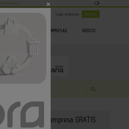
×
entosas BLFF
|
|
Es noticia
Login empresas
Registro
EMPRESAS
KIOSCO
GENDA
ARTÍCULOS
Publique su empresa GRATIS