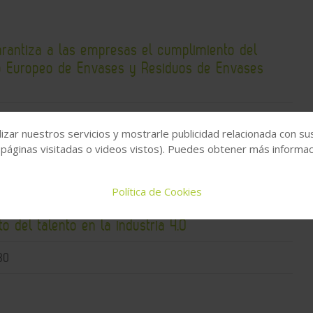
arantiza a las empresas el cumplimiento del
 Europeo de Envases y Residuos de Envases
30
izar nuestros servicios y mostrarle publicidad relacionada con su
 páginas visitadas o videos vistos). Puedes obtener más informaci
Política de Cookies
ntifica la falta de perfiles híbridos como el
to del talento en la industria 4.0
30