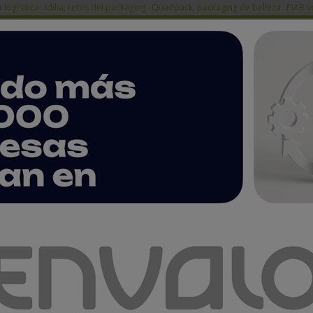
a logísitica
Idilia, retos del packaging
Quadpack, packaging de belleza
PIAB v
ACTUALIDAD
PRODUCTOS
A
EMPRESAS PREMIUM
 volverá a estar presente en Hispack 2024
 presente en Hispack