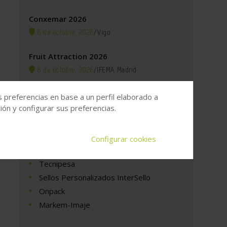
Conxemar 2026
6 de octubre, 2026
/
Vigo
Fruit Attraction 2026
6 de octubre, 2026
/
IFEMA Madrid
s preferencias en base a un perfil elaborado a
ón y configurar sus preferencias.
Empresas
Configurar cookies
Tecnipesa
Sellos Personalizados InterSello
Onpack
Markem-Imaje