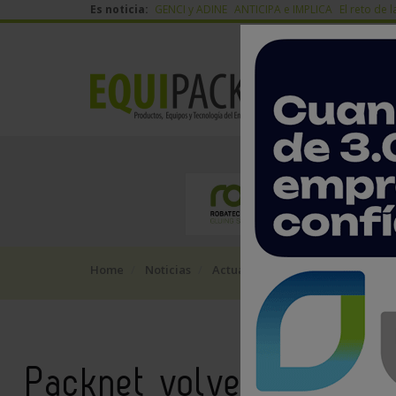
Es noticia:
GENCI y ADINE
ANTICIPA e IMPLICA
El reto de l
Home
Noticias
Actualidad del sector
Packnet
Packnet volverá a estar