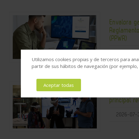
Envalora g
Reglamento
(PPWR)
2026-07-
Utilizamos cookies propias y de terceros para anal
partir de sus hábitos de navegación (por ejemplo,
Aceptar todas
El CZFB ide
principal re
2026-07-