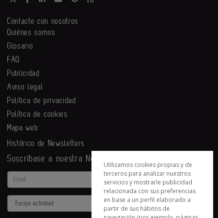
Contacte con nosotros
Quiénes somos
Glosario
FAQ
Publicidad
Aviso legal
Política de privacidad
Política de cookies
Mapa web
Histórico de Newsletters
Suscríbase a nuestra Newsletter
Utilizamos cookies propias y de
terceros para analizar nuestros
Email
servicios y mostrarle publicidad
relacionada con sus preferencias
en base a un perfil elaborado a
Actividad
partir de sus hábitos de
navegación (por ejemplo, páginas