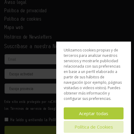
Aviso legal
Política de privacidad
Política de cookies
Mapa web
Histórico de Newsletters
Suscríbase a nuestra Newsletter
Utilizamos cookies propias y de
terceros para analizar nuestros
Email
servicios y mostrarle publicidad
relacionada con sus preferencias
en base a un perfil elaborado a
Actividad
partir de sus hábitos de
navegación (por ejemplo, páginas
Provincia
visitadas o videos vistos). Puedes
obtener más información y
configurar sus preferencias.
Este sitio está protegido por reCAPTCHA y se aplican la
Política de privacidad
y
los
Términos de servicio
de Google.
Aceptar todas
He leído y entiendo la
Política de Privacidad
Política de Cookies
Enviar