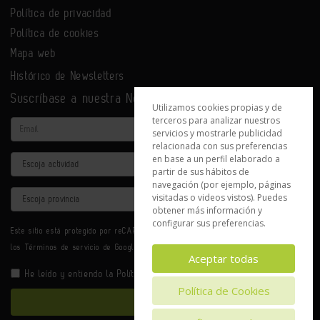
Política de privacidad
Política de cookies
Mapa web
Histórico de Newsletters
Suscríbase a nuestra Newsletter
Utilizamos cookies propias y de
terceros para analizar nuestros
Email
servicios y mostrarle publicidad
relacionada con sus preferencias
en base a un perfil elaborado a
Actividad
partir de sus hábitos de
navegación (por ejemplo, páginas
Provincia
visitadas o videos vistos). Puedes
obtener más información y
configurar sus preferencias.
Este sitio está protegido por reCAPTCHA y se aplican la
Política de privacidad
y
los
Términos de servicio
de Google.
Aceptar todas
He leído y entiendo la
Política de Privacidad
Política de Cookies
Enviar