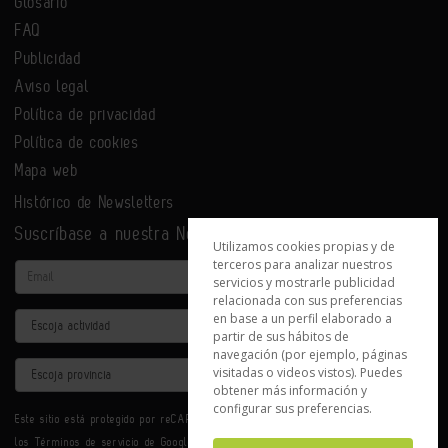
Glosario
FAQ
Publicidad
Aviso legal
Política de privacidad
Política de cookies
Mapa web
Histórico de Newsletters
Suscríbase a nuestra Newsletter
Utilizamos cookies propias y de
terceros para analizar nuestros
Email
servicios y mostrarle publicidad
relacionada con sus preferencias
en base a un perfil elaborado a
Actividad
partir de sus hábitos de
navegación (por ejemplo, páginas
Provincia
visitadas o videos vistos). Puedes
obtener más información y
configurar sus preferencias.
Este sitio está protegido por reCAPTCHA y se aplican la
Política de privacidad
y
los
Términos de servicio
de Google.