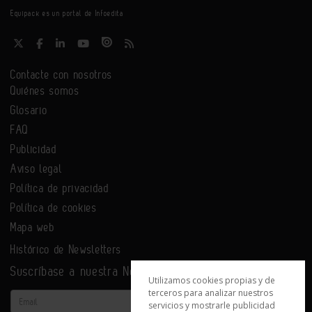
Equipack es un portal de Infoedita
Contacte con nosotros
Quiénes somos
Glosario
FAQ
Publicidad
Aviso legal
Política de privacidad
Política de cookies
Mapa web
Histórico de Newsletters
Suscríbase a nuestra Newsletter
Utilizamos cookies propias y de
terceros para analizar nuestros
Email
servicios y mostrarle publicidad