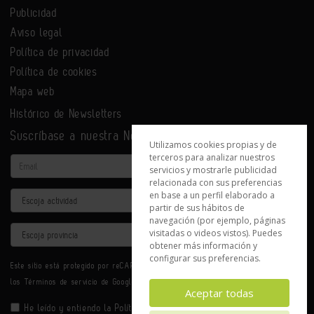
Publicidad
Aviso legal
Política de privacidad
Política de cookies
Mapa web
Histórico de Newsletters
Suscríbase a nuestra Newsletter
Utilizamos cookies propias y de
terceros para analizar nuestros
Email
servicios y mostrarle publicidad
relacionada con sus preferencias
en base a un perfil elaborado a
Actividad
partir de sus hábitos de
navegación (por ejemplo, páginas
Provincia
visitadas o videos vistos). Puedes
obtener más información y
configurar sus preferencias.
Este sitio está protegido por reCAPTCHA y se aplican la
Política de privacidad
y
los
Términos de servicio
de Google.
Aceptar todas
He leído y entiendo la
Política de Privacidad