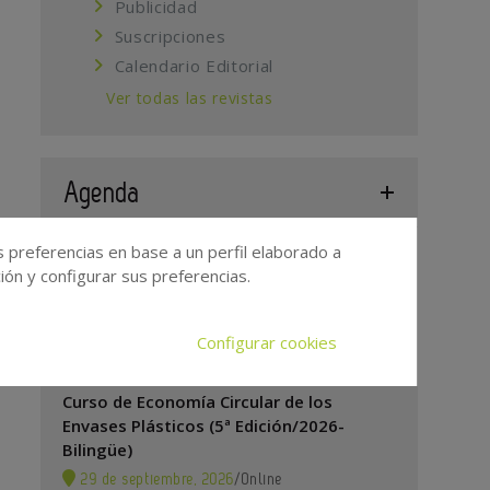
Publicidad
Suscripciones
Calendario Editorial
Ver todas las revistas
Agenda
s preferencias en base a un perfil elaborado a
5º Congreso Nacional de Reciclado de
ón y configurar sus preferencias.
Plásticos
24 de
Estadio Riyadh Air
/
Configurar cookies
septiembre, 2026
Metropolitano de Madrid
Curso de Economía Circular de los
Envases Plásticos (5ª Edición/2026-
Bilingüe)
29 de septiembre, 2026
/
Online