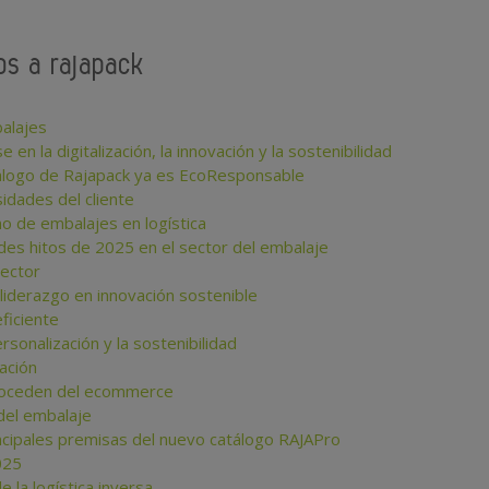
dos a rajapack
balajes
 la digitalización, la innovación y la sostenibilidad
atálogo de Rajapack ya es EcoResponsable
idades del cliente
no de embalajes en logística
ndes hitos de 2025 en el sector del embalaje
sector
liderazgo en innovación sostenible
ficiente
rsonalización y la sostenibilidad
ación
proceden del ecommerce
 del embalaje
ncipales premisas del nuevo catálogo RAJAPro
025
 la logística inversa