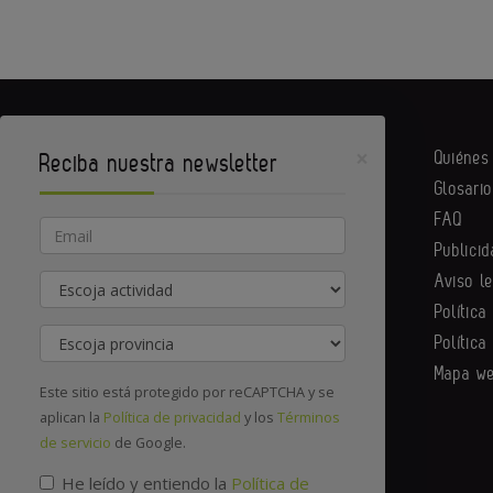
×
Quiéne
Reciba nuestra newsletter
Glosario
Equipack es un portal de Infoedita
FAQ
Email
Publicid
Aviso l
Actividad
Contacte con nosotros
Política
Provincia
Política
Mapa w
Este sitio está protegido por reCAPTCHA y se
aplican la
Política de privacidad
y los
Términos
de servicio
de Google.
He leído y entiendo la
Política de