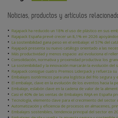
Noticias, productos y artículos relaciona
Rajapack ha reducido un 18% el uso de plástico en sus em
Rajapack España prevé crecer un 8,1% en 2026 apoyándose en
La sostenibilidad gana peso en el embalaje: el 57% del c
Rajapack presenta su nuevo catálogo orientado a las neces
Más productividad y menos espacio: así evoluciona el relle
Consolidación, normativa y proximidad productiva: los gra
La sostenibilidad y la innovación marcarán la evolución del 
Rajapack consigue cuatro Premios Liderpack y refuerza su 
Embalajes isotérmicos para una logística del frío segura y e
El embalaje, clave en la evolución de los eventos hacia la pe
Embalaje, eslabón clave en la cadena de valor de la aliment
Casi el 40% de las ventas de Embalajes RAJA en España 
Tecnología, elemento clave para el crecimiento del sector
Automatización y eficiencia de procesos en almacenes, pri
Embalajes sostenibles, tendencia principal del sector en 2
Embalajes de ida y vuelta, la apuesta segura y sostenible de