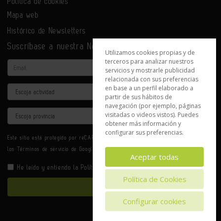
Política de cookies
Mapa web
Histórico de Newsletters
Suscríbase a nuestra Newsletter
Utilizamos cookies propias y de
terceros para analizar nuestros
Email
servicios y mostrarle publicidad
relacionada con sus preferencias
en base a un perfil elaborado a
Actividad
partir de sus hábitos de
navegación (por ejemplo, páginas
Provincia
visitadas o videos vistos). Puedes
obtener más información y
configurar sus preferencias.
Este sitio está protegido por reCAPTCHA y se aplican la
Política de privacidad
y
los
Términos de servicio
de Google.
Aceptar todas
He leído y entiendo la
Política de Privacidad
Política de Cookies
Enviar
Configurar cookies